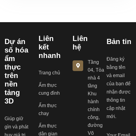
Liên
Liên
Dự án
Bản tin
kết
hệ
số hóa
nhanh
ẩm
Đăng ký
Tầng
thực
bằng tên
04, Tòa
Trang chủ
trên
và email
nhà 4
nền
của bạn để
Ẩm thực
tầng
tảng
nhận được
cung đình
Khu
3D
thông tin
hành
Ẩm thực
cập nhật
chính
chay
mới.
công,
Giúp giữ
đường
Ẩm thực
gìn và phát
Võ
dân gian
huy giá trị