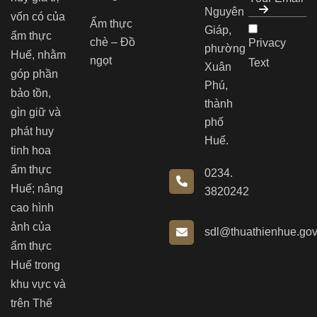
Nguyên
vốn có của
Ẩm thực
Giáp,
ẩm thực
chè – Đồ
Privacy
phường
Huế, nhằm
ngọt
Text
Xuân
góp phần
Phú,
bảo tồn,
thành
gìn giữ và
phố
phát huy
Huế.
tinh hoa
ẩm thực
0234.
Huế; nâng
3820242
cao hình
ảnh của
sdl@thuathienhue.gov
ẩm thực
Huế trong
khu vực và
trên Thế