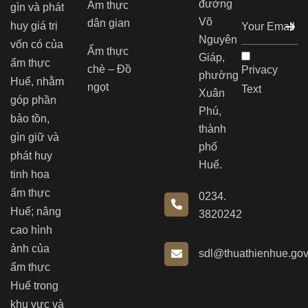
đường
Ẩm thực
gìn và phát
Võ
dân gian
huy giá trị
Nguyên
vốn có của
Ẩm thực
Giáp,
ẩm thực
chè – Đồ
Privacy
phường
Huế, nhằm
ngọt
Text
Xuân
góp phần
Phú,
bảo tồn,
thành
gìn giữ và
phố
phát huy
Huế.
tinh hoa
ẩm thực
0234.
Huế; nâng
3820242
cao hình
ảnh của
sdl@thuathienhue.gov
ẩm thực
Huế trong
khu vực và