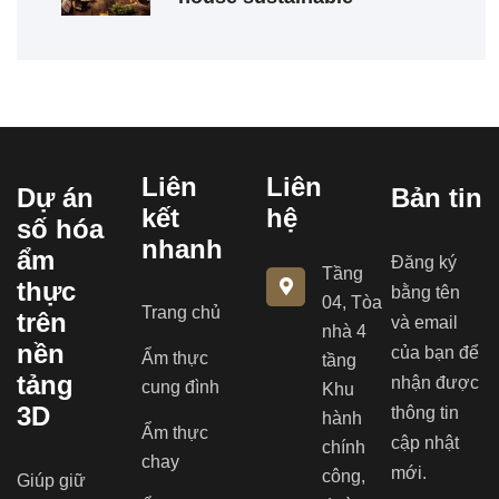
Liên
Liên
Dự án
Bản tin
kết
hệ
số hóa
nhanh
ẩm
Đăng ký
Tầng
thực
bằng tên
04, Tòa
Trang chủ
trên
và email
nhà 4
nền
của bạn để
Ẩm thực
tầng
tảng
nhận được
cung đình
Khu
3D
thông tin
hành
Ẩm thực
cập nhật
chính
chay
mới.
công,
Giúp giữ